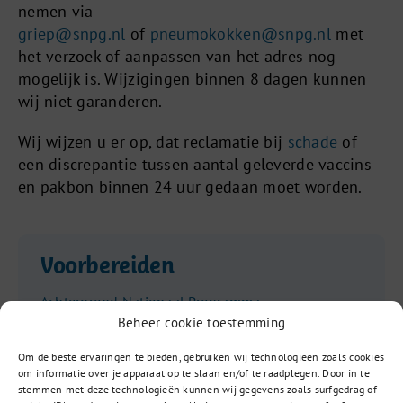
nemen via
griep@snpg.nl
of
pneumokokken@snpg.nl
met
het verzoek of aanpassen van het adres nog
mogelijk is. Wijzigingen binnen 8 dagen kunnen
wij niet garanderen.
Wij wijzen u er op, dat reclamatie bij
schade
of
een discrepantie tussen aantal geleverde vaccins
en pakbon binnen 24 uur gedaan moet worden.
Voorbereiden
Achtergrond Nationaal Programma
Pneumokokkenvaccinatie Volwassenen (NPPV)
Beheer cookie toestemming
Plannen en organiseren vaccinatieperiode
Om de beste ervaringen te bieden, gebruiken wij technologieën zoals cookies
Overeenkomsten en verschillen NPG en NPPV
om informatie over je apparaat op te slaan en/of te raadplegen. Door in te
stemmen met deze technologieën kunnen wij gegevens zoals surfgedrag of
Bestellen vaccins