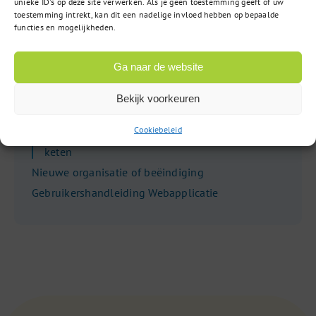
unieke ID's op deze site verwerken. Als je geen toestemming geeft of uw
Gebruik veiligheidsnaalden
toestemming intrekt, kan dit een nadelige invloed hebben op bepaalde
functies en mogelijkheden.
Bewaren vaccins
Bestellen drukwerk
Ga naar de website
Aflevering vaccins
In ontvangst nemen vaccins
Bekijk voorkeuren
Pre-alert levering vaccins
Cookiebeleid
Schade, onvolledigheid of onderbroken koude
keten
Nieuwe organisatie of beëindiging
Gebruikershandleiding Webapplicatie