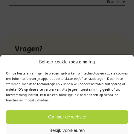
Read More
Vragen?
Beheer cookie toestemming
085 – 02 98 705
Om de beste ervaringen te bieden, gebruiken wij technologieën zoals cookies
om informatie over je apparaat op te slaan en/of te raadplegen. Door in te
Op werkdagen bereikbaar
stemmen met deze technologieën kunnen wij gegevens zoals surfgedrag of
van 9:00u tot 17:00u
unieke ID's op deze site verwerken. Als je geen toestemming geeft of uw
toestemming intrekt, kan dit een nadelige invloed hebben op bepaalde
functies en mogelijkheden.
of
Stuur een bericht
Ga naar de website
Bekijk voorkeuren