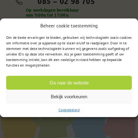
085 – 02 98 705
Op werkdagen bereikbaar
van 9:00u tot 17:00u
Beheer cookie toestemming
Om de beste ervaringen te bieden, gebruiken wij technologieën zoals cookies
of
Stuur een bericht
om informatie over je apparaat op te slaan en/of te raadplegen. Door in te
stemmen met deze technologieën kunnen wij gegevens zoals surfgedrag of
unieke ID's op deze site verwerken. Als je geen toestemming geeft of uw
toestemming intrekt, kan dit een nadelige invloed hebben op bepaalde
functies en mogelijkheden.
Ga naar de website
Bekijk voorkeuren
Cookiebeleid