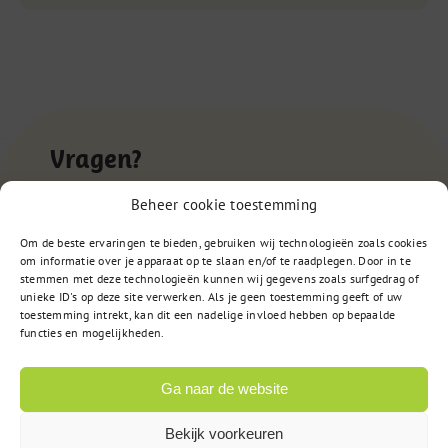
Vragen?
Beheer cookie toestemming
085 – 02 98 705
Om de beste ervaringen te bieden, gebruiken wij technologieën zoals cookies
om informatie over je apparaat op te slaan en/of te raadplegen. Door in te
Op werkdagen bereikbaar
stemmen met deze technologieën kunnen wij gegevens zoals surfgedrag of
van 9:00u tot 17:00u
unieke ID's op deze site verwerken. Als je geen toestemming geeft of uw
toestemming intrekt, kan dit een nadelige invloed hebben op bepaalde
functies en mogelijkheden.
of
Stuur een bericht
Ga naar de website
Bekijk voorkeuren