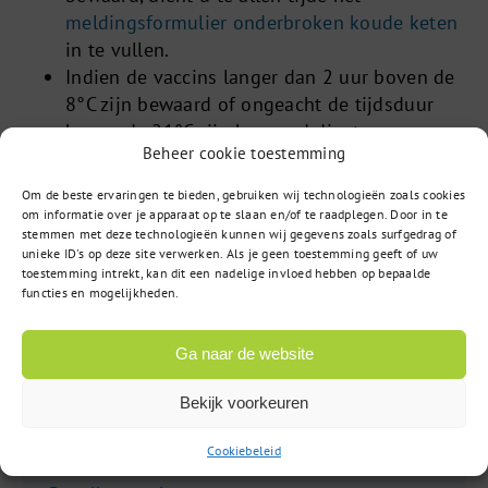
meldingsformulier onderbroken koude keten
in te vullen.
Indien de vaccins langer dan 2 uur boven de
8°C zijn bewaard of ongeacht de tijdsduur
boven de 21°C zijn bewaard dient u een
Beheer cookie toestemming
meldingsformulier onderbroken koude keten
in te vullen. Er wordt zo snel mogelijk contact
Om de beste ervaringen te bieden, gebruiken wij technologieën zoals cookies
met u opgenomen om tot een oplossing te
om informatie over je apparaat op te slaan en/of te raadplegen. Door in te
stemmen met deze technologieën kunnen wij gegevens zoals surfgedrag of
komen.
unieke ID's op deze site verwerken. Als je geen toestemming geeft of uw
toestemming intrekt, kan dit een nadelige invloed hebben op bepaalde
functies en mogelijkheden.
Voorbereiden
Ga naar de website
Achtergrond Nationaal Programma
Pneumokokkenvaccinatie Volwassenen (NPPV)
Bekijk voorkeuren
Plannen en organiseren vaccinatieperiode
Cookiebeleid
Overeenkomsten en verschillen NPG en NPPV