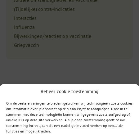
Andere omstandigheden en vaccinatie
(Tijdelijke) contra-indicaties
Interacties
Influenza
Bijwerkingen/reacties op vaccinatie
Griepvaccin
Beheer cookie toestemming
Om de beste ervaringen te bieden, gebruiken wij technologieën zoals cookies
Vragen?
om informatie over je apparaat op te slaan en/of te raadplegen. Door in te
stemmen met deze technologieën kunnen wij gegevens zoals surfgedrag of
unieke ID's op deze site verwerken. Als je geen toestemming geeft of uw
toestemming intrekt, kan dit een nadelige invloed hebben op bepaalde
085 – 02 98 705
functies en mogelijkheden.