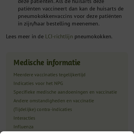
deze patiënten. Als de huisarts deze
patiënten vaccineert dan kan de huisarts de
pneumokokkenvaccins voor deze patiënten
in zijn/haar bestelling meenemen.
Lees meer in de
LCI-richtlijn
pneumokokken.
Medische informatie
Meerdere vaccinaties tegelijkertijd
Indicaties voor het NPG
Specifieke medische aandoeningen en vaccinatie
Andere omstandigheden en vaccinatie
(Tijdelijke) contra-indicaties
Interacties
Influenza