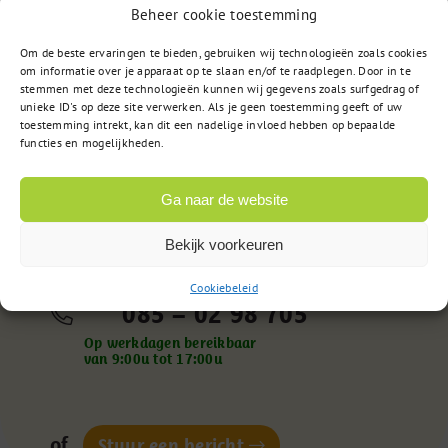
Bijwerkingen/reacties op vaccinatie
Beheer cookie toestemming
Griepvaccin
Om de beste ervaringen te bieden, gebruiken wij technologieën zoals cookies
om informatie over je apparaat op te slaan en/of te raadplegen. Door in te
stemmen met deze technologieën kunnen wij gegevens zoals surfgedrag of
unieke ID's op deze site verwerken. Als je geen toestemming geeft of uw
toestemming intrekt, kan dit een nadelige invloed hebben op bepaalde
functies en mogelijkheden.
Ga naar de website
Vragen?
Bekijk voorkeuren
Cookiebeleid
085 – 02 98 705
Op werkdagen bereikbaar
van 9:00u tot 17:00u
of
Stuur een bericht