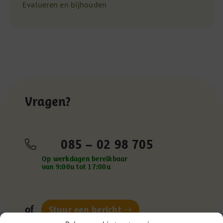
Evalueren en bijhouden
Vragen?
085 – 02 98 705
Op werkdagen bereikbaar
van 9:00u tot 17:00u
of
Stuur een bericht