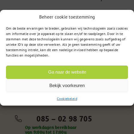
Beheer cookie toestemming
Flitspeiling opkomst
Om de beste ervaringen te bieden, gebruiken wij technologieën zoals cookies
griepvaccinatie
om informatie over je apparaat op te slaan en/of te raadplegen. Door in te
stemmen met deze technologieën kunnen wij gegevens zoals surfgedrag of
unieke ID's op deze site verwerken. Als je geen toestemming geeft of uw
toestemming intrekt, kan dit een nadelige invloed hebben op bepaalde
functies en mogelijkheden.
Ga naar de website
Bekijk voorkeuren
Vragen?
Cookiebeleid
085 – 02 98 705
Op werkdagen bereikbaar
van 9:00u tot 17:00u