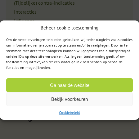
(Tijdelijke) contra-indicaties
Interacties
Influenza
Beheer cookie toestemming
Bijwerkingen/reacties op vaccinatie
Griepvaccin
Om de beste ervaringen te bieden, gebruiken wij technologieën zoals cookies
om informatie over je apparaat op te slaan en/of te raadplegen. Door in te
Effectiviteit
stemmen met deze technologieën kunnen wij gegevens zoals surfgedrag of
Type vaccin
unieke ID's op deze site verwerken. Als je geen toestemming geeft of uw
toestemming intrekt, kan dit een nadelige invloed hebben op bepaalde
functies en mogelijkheden.
Ga naar de website
Bekijk voorkeuren
Cookiebeleid
Vragen?