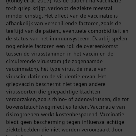
(Rondy et al. 2017). Als de patiënt na vaccinatie
toch griep krijgt, verloopt de ziekte meestal
minder ernstig. Het effect van de vaccinatie is
afhankelijk van verschillende factoren, zoals de
leeftijd van de patiënt, eventuele comorbiditeit en
de status van het immuunsysteem. Daarbij spelen
nog enkele factoren een rol: de overeenkomst
tussen de virusstammen in het vaccin en de
circulerende virusstam (de zogenaamde
vaccinmatch), het type virus, de mate van
viruscirculatie en de virulentie ervan. Het
griepvaccin beschermt niet tegen andere
virussoorten die griepachtige klachten
veroorzaken, zoals rhino- of adenovirussen, die tot
bovensteluchtweginfecties leiden. Vaccinatie van
risicogroepen werkt kostenbesparend. Vaccinatie
biedt geen bescherming tegen influenza-achtige
ziektebeelden die niet worden veroorzaakt door