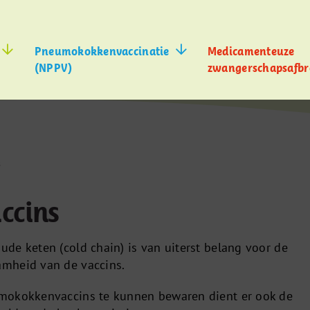
Pneumokokkenvaccinatie
Medicamenteuze
(NPPV)
zwangerschapsafbr
s
ccins
de keten (cold chain) is van uiterst belang voor de
mheid van de vaccins.
mokokkenvaccins te kunnen bewaren dient er ook de