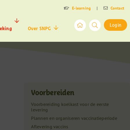
E-learning
|
Contact
Login
eking
Over SNPG
Voorbereiden
Voorbereiding koelkast voor de eerste
levering
Plannen en organiseren vaccinatieperiode
Aflevering vaccins