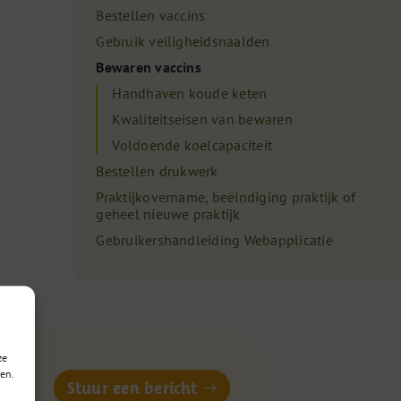
Bestellen vaccins
Gebruik veiligheidsnaalden
Bewaren vaccins
Handhaven koude keten
Kwaliteitseisen van bewaren
Voldoende koelcapaciteit
Bestellen drukwerk
Praktijkovername, beëindiging praktijk of
geheel nieuwe praktijk
Gebruikershandleiding Webapplicatie
ze
en.
of
Stuur een bericht