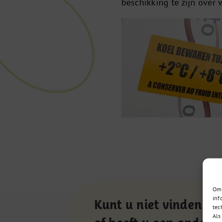
beschikking te zijn over 
Om 
inf
Kunt u niet vinden wa
tec
Als