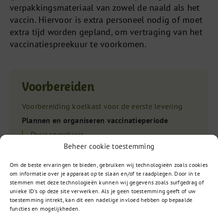
verpakkingsmateriaal van zowel de naald als het
vaccin. Hiervoor is extra personeel nodig of moet
extra tijd worden gepland, om vertraging van het
vaccinatiespreekuur te voorkomen.
Voorbereiden
Voorbereiding koelkast voor de eerste levering
Plannen en organiseren vaccinatieperiode
Duur spreekuur
Beheer cookie toestemming
Indeling personeel
Planning griepvaccinatiecampagne
Om de beste ervaringen te bieden, gebruiken wij technologieën zoals cookies
om informatie over je apparaat op te slaan en/of te raadplegen. Door in te
Gezamenlijk spreekuur griep- en
stemmen met deze technologieën kunnen wij gegevens zoals surfgedrag of
pneumokokkenvaccinatie
unieke ID's op deze site verwerken. Als je geen toestemming geeft of uw
Aflevering vaccins
toestemming intrekt, kan dit een nadelige invloed hebben op bepaalde
functies en mogelijkheden.
Bestellen vaccins