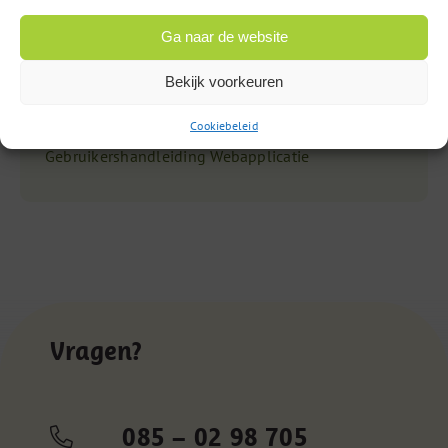
Gebruik veiligheidsnaalden
Ga naar de website
Bewaren vaccins
Bestellen drukwerk
Bekijk voorkeuren
Praktijkovername, beëindiging praktijk of geheel
nieuwe praktijk
Cookiebeleid
Gebruikershandleiding Webapplicatie
Vragen?
085 – 02 98 705