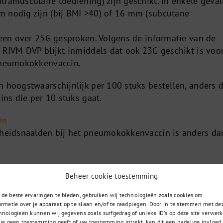
ramusculaire toediening) zijn geschikt. In enkele geval
 nodig zijn (bij BMI >40) of 16 mm (subcutane
leen over 25G gesproken. Volgens de informatie van de
t RIVM-DVP blijkt inmiddels dat ook 23G geschikt is voo
 pneumokokkenvaccin.
n hoogstwaarschijnlijk per 100 stuks bestellen, anders 
cins die per 10 stuks gaat.
en
gheidsnaalden bij het pneumokokkenvaccin is anders da
okkenvaccin is voorzien van de Luer Lock Adapter (LLA
Beheer cookie toestemming
oorkant van de spuit waar de naald in vastgedraaid word
de beste ervaringen te bieden, gebruiken wij technologieën zoals cookies om
e LLA op het volgende:
ormatie over je apparaat op te slaan en/of te raadplegen. Door in te stemmen met de
hnologieën kunnen wij gegevens zoals surfgedrag of unieke ID's op deze site verwerk
 je geen toestemming geeft of uw toestemming intrekt, kan dit een nadelige invloed