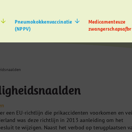
Pneumokokkenvaccinatie
Medicamenteuze
(NPPV)
zwangerschapsafbr
eidsnaalden
ligheidsnaalden
en
er een EU-richtlijn die prikaccidenten voorkomen en vei
erland was deze richtlijn in 2013 aanleiding om het
luit te wijzigen. Naast het verbod op terugplaatsen v