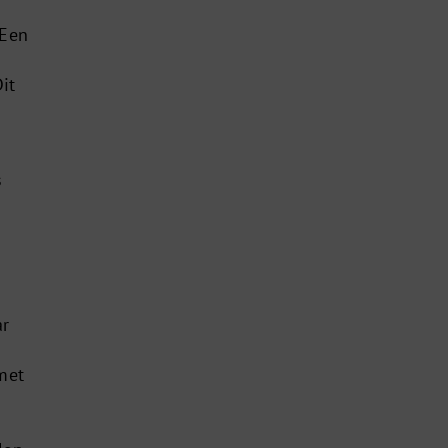
 Een
it
s
ar
 met