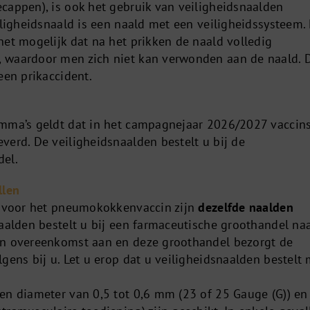
cappen), is ook het gebruik van veiligheidsnaalden
iligheidsnaald is een naald met een veiligheidssysteem.
het mogelijk dat na het prikken de naald volledig
 waardoor men zich niet kan verwonden aan de naald. D
een prikaccident.
amma’s geldt dat in het campagnejaar 2026/2027 vaccin
erd. De veiligheidsnaalden bestelt u bij de
del.
llen
s voor het pneumokokkenvaccin zijn
dezelfde naalden
aalden bestelt u bij een farmaceutische groothandel na
en overeenkomst aan en deze groothandel bezorgt de
gens bij u. Let u erop dat u veiligheidsnaalden bestelt
en diameter van 0,5 tot 0,6 mm (23 of 25 Gauge (G)) en