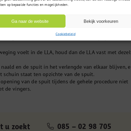
 LLA dóór tot je weerstand voelt. Draai dan zachtjes ver
ben op bepaalde functies en mogelijkheden.
de LLA om de as van de spuit kan plaats vinden (LLA e
zichte van elkaar). Dit heeft in principe geen consequen
Ga naar de website
Bekijk voorkeuren
dat u de veiligheidsnaald er ver genoeg opdraait. De na
Cookiebeleid
eze tegen de rand van de LLA zit. Let hierbij op dat de L
eging voelt in de LLA, houd dan de LLA vast met dezel
e naald en de spuit in het verlengde van elkaar blijven, 
t schuin staat ten opzichte van de spuit.
 opening van de spuit tijdens de gehele procedure niet
t de vingers.
085 – 02 98 705
t u zoekt