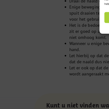
Draai de naald op de
heb
Enige beweging van 
spuit draaien ten op
voor het gebruik.
Het is de bedoeling 
zit er goed op als d
niet omhoog komt.
Wanneer u enige bew
hand.
Let hierbij op dat d
dat de naald dus nie
Let er ook op dat de
wordt aangeraakt me
Kunt u niet vinden wa