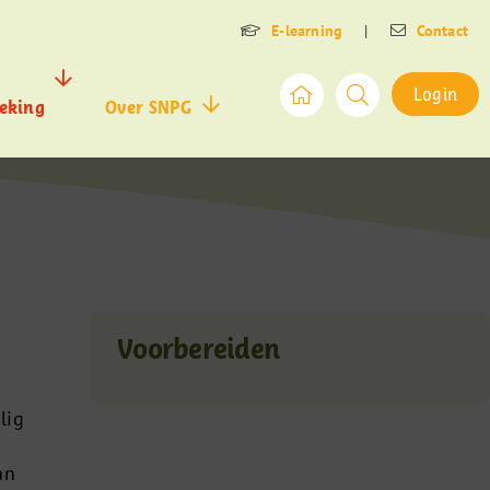
E-learning
|
Contact
Login
eking
Over SNPG
Voorbereiden
lig
an