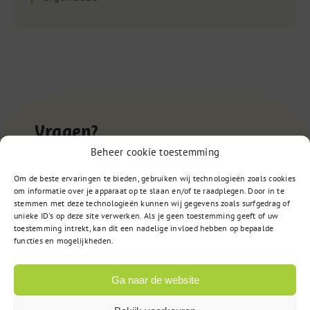
Vragen?
Beheer cookie toestemming
Om de beste ervaringen te bieden, gebruiken wij technologieën zoals cookies
085 – 02 98 705
om informatie over je apparaat op te slaan en/of te raadplegen. Door in te
stemmen met deze technologieën kunnen wij gegevens zoals surfgedrag of
Op werkdagen bereikbaar
unieke ID's op deze site verwerken. Als je geen toestemming geeft of uw
van 9:00u tot 17:00u
toestemming intrekt, kan dit een nadelige invloed hebben op bepaalde
functies en mogelijkheden.
of
Ga naar de website
Stuur een bericht