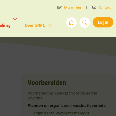
E-learning
|
Contact
Login
eking
Over SNPG
Voorbereiden
Voorbereiding koelkast voor de eerste
levering
Plannen en organiseren vaccinatieperiode
Organiseren vaccinatiemoment