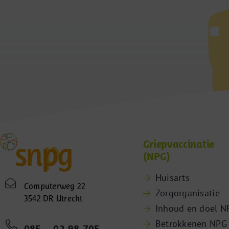
Griepvaccinatie
(NPG)
Huisarts
Computerweg 22
Zorgorganisatie
3542 DR Utrecht
Inhoud en doel N
Betrokkenen NPG
085 – 02 98 705