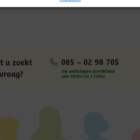
sdag, of later. Toegezegde afleverdata kunnen soms
085 – 02 98 705
t u zoekt
Op werkdagen bereikbaar
 vraag?
van 9:00u tot 17:00u