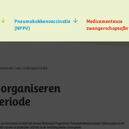
Pneumokokkenvaccinatie
Medicamenteuze
(NPPV)
zwangerschapsafbr
niseren vaccinatieperiode
 organiseren
eriode