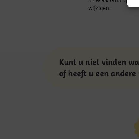
de week erna op din
wijzigen.
Kunt u niet vinden wa
of heeft u een andere