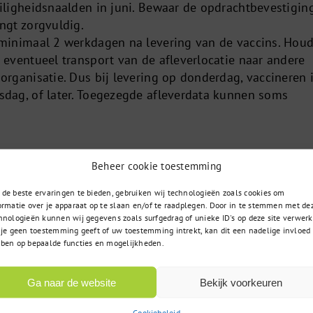
eiligheidsnaalden in juni. Bewaar de opdrachtbevestigin
ngt zorgvuldig.
 minimaal 2 werkdagen na levering van de vaccins. Hou
 eventueel transport van de afleverlocatie naar andere
organisatie. Dus bij levering op donderdag, vaccineren 
sdag, of later. Toegezegde afleverdata kunnen soms
ke periode u de pneumokokkenvaccinatie moet toediene
Beheer cookie toestemming
PCV20 biedt een langere beschermingsduur, waardoor
iet nodig lijkt.
Zie planning pneumokokken.
de beste ervaringen te bieden, gebruiken wij technologieën zoals cookies om
ormatie over je apparaat op te slaan en/of te raadplegen. Door in te stemmen met de
hnologieën kunnen wij gegevens zoals surfgedrag of unieke ID's op deze site verwerk
eiligheidsnaalden in juni. Bewaar de opdrachtbevestigin
 je geen toestemming geeft of uw toestemming intrekt, kan dit een nadelige invloed
ngt zorgvuldig.
ben op bepaalde functies en mogelijkheden.
 minimaal 2 werkdagen na levering van de vaccins. Hou
 eventueel transport van de afleverlocatie naar andere
Ga naar de website
Bekijk voorkeuren
organisatie. Dus bij levering op donderdag, vaccineren 
Cookiebeleid