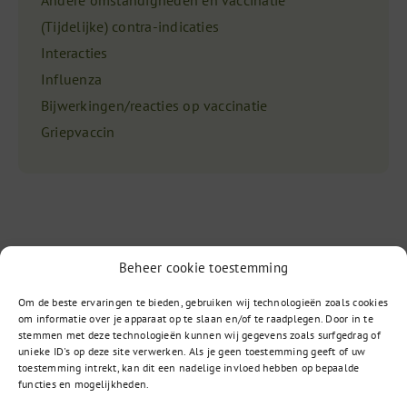
Andere omstandigheden en vaccinatie
(Tijdelijke) contra-indicaties
Interacties
Influenza
Bijwerkingen/reacties op vaccinatie
Griepvaccin
Beheer cookie toestemming
Om de beste ervaringen te bieden, gebruiken wij technologieën zoals cookies
Vragen?
om informatie over je apparaat op te slaan en/of te raadplegen. Door in te
stemmen met deze technologieën kunnen wij gegevens zoals surfgedrag of
unieke ID's op deze site verwerken. Als je geen toestemming geeft of uw
toestemming intrekt, kan dit een nadelige invloed hebben op bepaalde
085 – 02 98 705
functies en mogelijkheden.