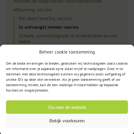
Plannen en organiseren vaccinatieperiode
Aflevering vaccins
Pre-alert levering vaccins
In ontvangst nemen vaccins
Schade, onvolledigheid of onderbroken koude
keten
Bestellen vaccins
Beheer cookie toestemming
Gebruik veiligheidsnaalden
Om de beste ervaringen te bieden, gebruiken wij technologieën zoals cookies
Bewaren vaccins
om informatie over je apparaat op te slaan en/of te raadplegen. Door in te
stemmen met deze technologieën kunnen wij gegevens zoals surfgedrag of
Bestellen drukwerk
unieke ID's op deze site verwerken. Als je geen toestemming geeft of uw
Praktijkovername, beëindiging praktijk of geheel
toestemming intrekt, kan dit een nadelige invloed hebben op bepaalde
nieuwe praktijk
functies en mogelijkheden.
Gebruikershandleiding Webapplicatie
Ga naar de website
Bekijk voorkeuren