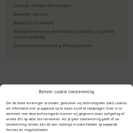
Gebruik veiligheidsnaalden
Bewaren vaccins
Bestellen drukwerk
Praktijkovername, beëindiging praktijk of geheel
nieuwe praktijk
Gebruikershandleiding Webapplicatie
Beheer cookie toestemming
Vragen?
Om de beste ervaringen te bieden, gebruiken wij technologieën zoals cookies
om informatie over je apparaat op te slaan en/of te raadplegen. Door in te
stemmen met deze technologieën kunnen wij gegevens zoals surfgedrag of
unieke ID's op deze site verwerken. Als je geen toestemming geeft of uw
toestemming intrekt, kan dit een nadelige invloed hebben op bepaalde
085 – 02 98 705
functies en mogelijkheden.