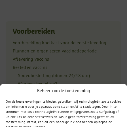
Voorbereiden
Voorbereiding koelkast voor de eerste levering
Plannen en organiseren vaccinatieperiode
Aflevering vaccins
Bestellen vaccins
Spoedbestelling (binnen 24/48 uur)
Wanneer bestellen?
Beheer cookie toestemming
Bestelling wijzigen
Verzendkosten vaccins
Om de beste ervaringen te bieden, gebruiken wij technologieën zoals cookies
om informatie over je apparaat op te slaan en/of te raadplegen. Door in te
Aantal vaccins
stemmen met deze technologieën kunnen wij gegevens zoals surfgedrag of
Nabestellen
unieke ID's op deze site verwerken. Als je geen toestemming geeft of uw
toestemming intrekt, kan dit een nadelige invloed hebben op bepaalde
Overdracht vaccins
functies en mogelijkheden.