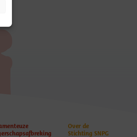
amenteuze
Over de
erschapsafbreking
Stichting SNPG