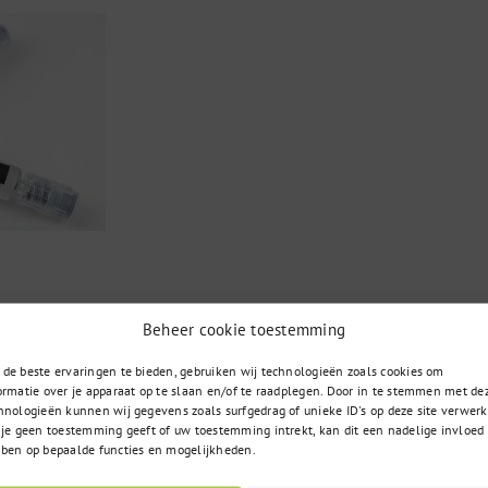
Beheer cookie toestemming
085 – 02 98 705
t u zoekt
de beste ervaringen te bieden, gebruiken wij technologieën zoals cookies om
ormatie over je apparaat op te slaan en/of te raadplegen. Door in te stemmen met de
Op werkdagen bereikbaar
 vraag?
van 9:00u tot 17:00u
hnologieën kunnen wij gegevens zoals surfgedrag of unieke ID's op deze site verwerk
 je geen toestemming geeft of uw toestemming intrekt, kan dit een nadelige invloed
ben op bepaalde functies en mogelijkheden.