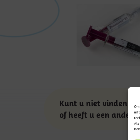
Kunt u niet vinden wa
Om 
inf
of heeft u een andere
tec
Als
heb