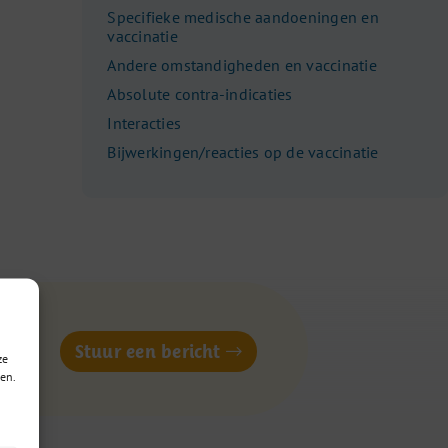
Specifieke medische aandoeningen en
vaccinatie
Andere omstandigheden en vaccinatie
Absolute contra-indicaties
Interacties
Bijwerkingen/reacties op de vaccinatie
of
Stuur een bericht
ze
en.