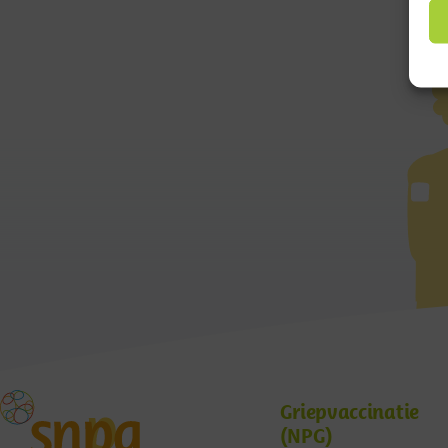
Griepvaccinatie
(NPG)