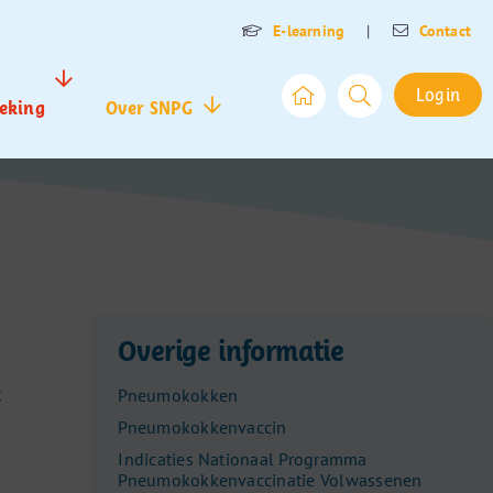
E-learning
|
Contact
Login
eking
Over SNPG
Overige informatie
t
Pneumokokken
Pneumokokkenvaccin
Indicaties Nationaal Programma
Pneumokokkenvaccinatie Volwassenen