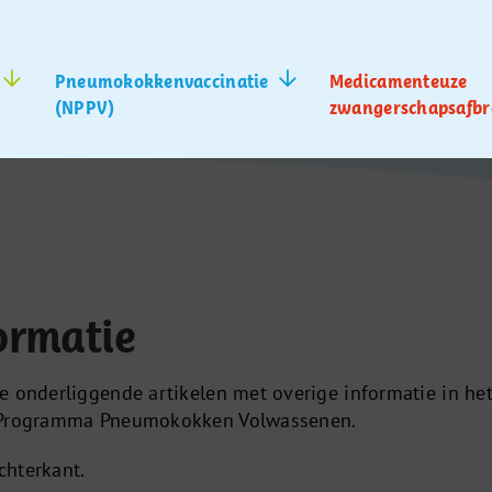
Pneumokokkenvaccinatie
Medicamenteuze
(NPPV)
zwangerschapsafbr
ormatie
e onderliggende artikelen met overige informatie in he
l Programma Pneumokokken Volwassenen.
chterkant.