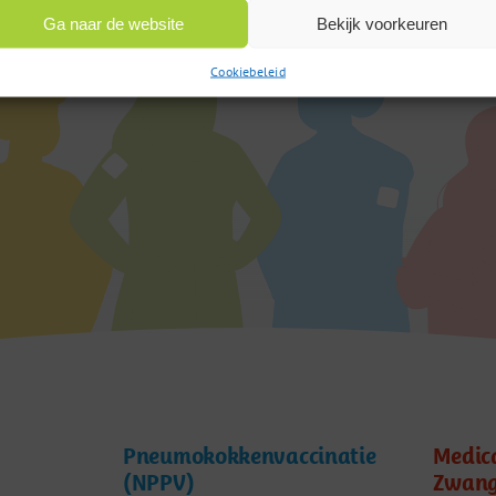
Ga naar de website
Bekijk voorkeuren
Cookiebeleid
Pneumokokkenvaccinatie
Medic
(NPPV)
Zwang