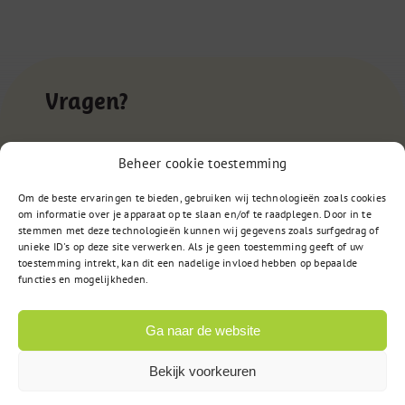
Vragen?
Beheer cookie toestemming
085 – 02 98 705
Om de beste ervaringen te bieden, gebruiken wij technologieën zoals cookies
Op werkdagen bereikbaar
om informatie over je apparaat op te slaan en/of te raadplegen. Door in te
van 9:00u tot 17:00u
stemmen met deze technologieën kunnen wij gegevens zoals surfgedrag of
unieke ID's op deze site verwerken. Als je geen toestemming geeft of uw
toestemming intrekt, kan dit een nadelige invloed hebben op bepaalde
functies en mogelijkheden.
of
Stuur een bericht
Ga naar de website
Bekijk voorkeuren