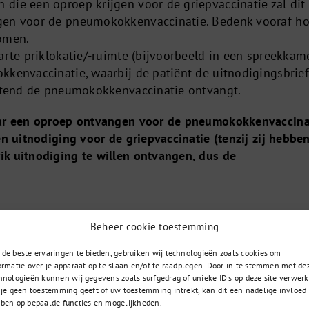
die een oproep krijgen voor de griepvaccinatie zal dit
gen voor de pneumokokkenvaccinatie. Bedenk vooraf ho
komen.
arte priklokatie/-ruimte (bijvoorbeeld in een spreekkam
kkenvaccinatie, waarbij de patiënt de uitnodigingsbrief
uitend de pneumokokkenvaccinatie ontvangt.
aar een oproep ontvangen voor de pneumokokkenvaccina
en uitnodiging voor de griepvaccinatie (tenzij zij hebbe
k uitnodiging te willen ontvangen, dus de
Beheer cookie toestemming
de beste ervaringen te bieden, gebruiken wij technologieën zoals cookies om
085 – 02 98 705
t u zoekt
ormatie over je apparaat op te slaan en/of te raadplegen. Door in te stemmen met de
hnologieën kunnen wij gegevens zoals surfgedrag of unieke ID's op deze site verwerk
Op werkdagen bereikbaar
 vraag?
 je geen toestemming geeft of uw toestemming intrekt, kan dit een nadelige invloed
van 9:00u tot 17:00u
ben op bepaalde functies en mogelijkheden.