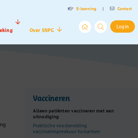
E-learning
|
Contact
Login
eking
Over SNPG
Vaccineren
Alleen patiënten vaccineren met een
uitnodiging
ing
Praktische voorbereiding
vaccinatiespreekuur huisartsen