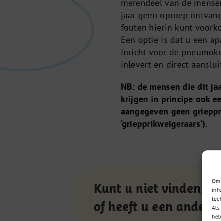
merendeel van de mensen 
jaar geen oproep ontvan
fouten hierin kunt voor
Een optie is dat u een ap
inricht voor de pneumoko
inlevert en direct aansl
NB: de mensen die dit j
krijgen in principe ook e
aangegeven geen grieppri
‘griepprikweigeraars’).
Om 
Kunt u niet vinden wa
inf
tec
of heeft u een andere
Als
heb