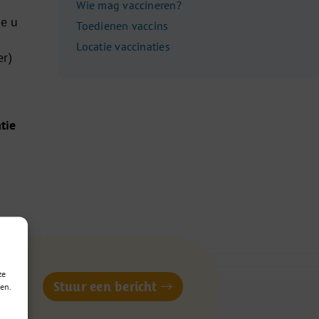
Wie mag vaccineren?
e u
Toedienen vaccins
Locatie vaccinaties
er)
tie
n
ze
of
Stuur een bericht
en.