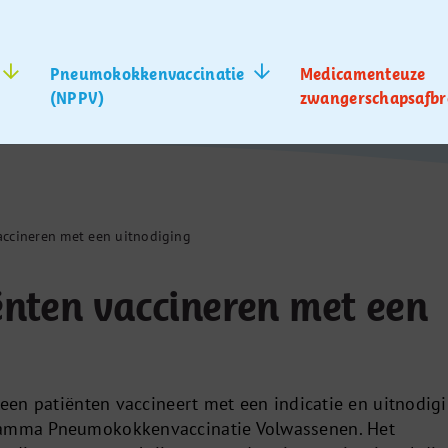
Pneumokokkenvaccinatie
Medicamenteuze
(NPPV)
zwangerschapsafbr
accineren met een uitnodiging
ënten vaccineren met een
lleen patiënten vaccineert met een indicatie en uitnodig
ramma Pneumokokkenvaccinatie Volwassenen. Het