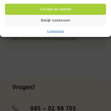
Gebruik veiligheidsnaalden
Ga naar de website
Bewaren vaccins
Bestellen drukwerk
Bekijk voorkeuren
Praktijkovername, beëindiging praktijk of geheel
nieuwe praktijk
Cookiebeleid
Gebruikershandleiding Webapplicatie
Vragen?
085 – 02 98 705