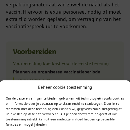
verpakkingsmateriaal van zowel de naald als het
vaccin. Hiervoor is extra personeel nodig of moet
extra tijd worden gepland, om vertraging van het
vaccinatiespreekuur te voorkomen.
Voorbereiden
Voorbereiding koelkast voor de eerste levering
Plannen en organiseren vaccinatieperiode
Duur spreekuur
Beheer cookie toestemming
Indeling personeel
Planning griepvaccinatiecampagne
Om de beste ervaringen te bieden, gebruiken wij technologieën zoals cookies
om informatie over je apparaat op te slaan en/of te raadplegen. Door in te
Gezamenlijk spreekuur griep- en
stemmen met deze technologieën kunnen wij gegevens zoals surfgedrag of
pneumokokkenvaccinatie
unieke ID's op deze site verwerken. Als je geen toestemming geeft of uw
Aflevering vaccins
toestemming intrekt, kan dit een nadelige invloed hebben op bepaalde
functies en mogelijkheden.
Bestellen vaccins