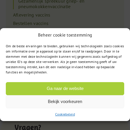
Gezamenlijk spreekuur griep- en
pneumokokkenvaccinatie
Aflevering vaccins
Bestellen vaccins
Gebruik veiligheidsnaalden
Beheer cookie toestemming
Bewaren vaccins
Om de beste ervaringen te bieden, gebruiken wij technologieën zoals cookies
Bestellen drukwerk
om informatie over je apparaat op te slaan en/of te raadplegen. Door in te
Praktijkovername, beëindiging praktijk of geheel
stemmen met deze technologieën kunnen wij gegevens zoals surfgedrag of
unieke ID's op deze site verwerken. Als je geen toestemming geeft of uw
nieuwe praktijk
toestemming intrekt, kan dit een nadelige invloed hebben op bepaalde
Gebruikershandleiding Webapplicatie
functies en mogelijkheden.
Ga naar de website
Bekijk voorkeuren
Cookiebeleid
Vragen?