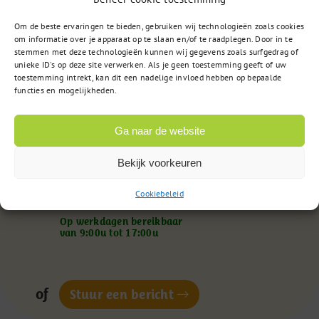
Gebruikershandleiding Webapplicatie
Om de beste ervaringen te bieden, gebruiken wij technologieën zoals cookies
om informatie over je apparaat op te slaan en/of te raadplegen. Door in te
stemmen met deze technologieën kunnen wij gegevens zoals surfgedrag of
unieke ID's op deze site verwerken. Als je geen toestemming geeft of uw
toestemming intrekt, kan dit een nadelige invloed hebben op bepaalde
functies en mogelijkheden.
Ga naar de website
Vragen?
Bekijk voorkeuren
Cookiebeleid
085 – 02 98 705
Op werkdagen bereikbaar
van 9:00u tot 17:00u
of
Stuur een bericht