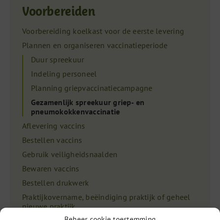
Voorbereiden
Voorbereiding koelkast voor de eerste levering
Plannen en organiseren vaccinatieperiode
Duur spreekuur
Indeling personeel
Planning griepvaccinatiecampagne
Gezamenlijk spreekuur griep- en
pneumokokkenvaccinatie
Aflevering vaccins
Bestellen vaccins
Gebruik veiligheidsnaalden
Bewaren vaccins
Bestellen drukwerk
Praktijkovername, beëindiging praktijk of geheel
nieuwe praktijk
Beheer cookie toestemming