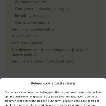
Wanneer bestellen?
Controleren opdrachtbevestiging
Bestelling wijzigen
Voorlevering vaccins
Gebruik veiligheidsnaalden
Bewaren vaccins
Bestellen drukwerk
Praktijkovername, beëindiging praktijk of geheel
nieuwe praktijk
Gebruikershandleiding Webapplicatie
Beheer cookie toestemming
Om de beste ervaringen te bieden, gebruiken wij technologieën zoals cookies
om informatie over je apparaat op te slaan en/of te raadplegen. Door in te
stemmen met deze technologieën kunnen wij gegevens zoals surfgedrag of
unieke ID's op deze site verwerken. Als je geen toestemming geeft of uw