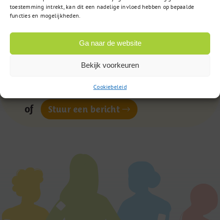
Vragen?
toestemming intrekt, kan dit een nadelige invloed hebben op bepaalde
functies en mogelijkheden.
085 – 02 98 705
Ga naar de website
Op werkdagen bereikbaar
Bekijk voorkeuren
van 9:00u tot 17:00u
Cookiebeleid
of
Stuur een bericht