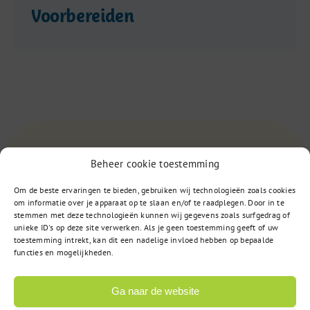
Voorbereiden
Vragen?
Beheer cookie toestemming
Om de beste ervaringen te bieden, gebruiken wij technologieën zoals cookies
om informatie over je apparaat op te slaan en/of te raadplegen. Door in te
085 – 02 98 705
stemmen met deze technologieën kunnen wij gegevens zoals surfgedrag of
unieke ID's op deze site verwerken. Als je geen toestemming geeft of uw
Op werkdagen bereikbaar
toestemming intrekt, kan dit een nadelige invloed hebben op bepaalde
van 9:00u tot 17:00u
functies en mogelijkheden.
Ga naar de website
of
Stuur een bericht