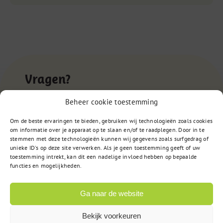
Vragen?
Beheer cookie toestemming
085 – 02 98 705
Om de beste ervaringen te bieden, gebruiken wij technologieën zoals cookies
om informatie over je apparaat op te slaan en/of te raadplegen. Door in te
Op werkdagen bereikbaar
stemmen met deze technologieën kunnen wij gegevens zoals surfgedrag of
van 9:00u tot 17:00u
unieke ID's op deze site verwerken. Als je geen toestemming geeft of uw
toestemming intrekt, kan dit een nadelige invloed hebben op bepaalde
functies en mogelijkheden.
of
Stuur een bericht
Ga naar de website
Bekijk voorkeuren