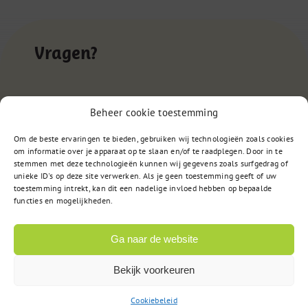
Vragen?
085 – 02 98 705
Beheer cookie toestemming
Op werkdagen bereikbaar
Om de beste ervaringen te bieden, gebruiken wij technologieën zoals cookies
van 9:00u tot 17:00u
om informatie over je apparaat op te slaan en/of te raadplegen. Door in te
stemmen met deze technologieën kunnen wij gegevens zoals surfgedrag of
unieke ID's op deze site verwerken. Als je geen toestemming geeft of uw
toestemming intrekt, kan dit een nadelige invloed hebben op bepaalde
of
functies en mogelijkheden.
Stuur een bericht
Ga naar de website
Bekijk voorkeuren
Cookiebeleid